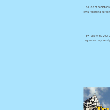
The use of depictions
laws regarding persona
By registering your
agree we may send yo