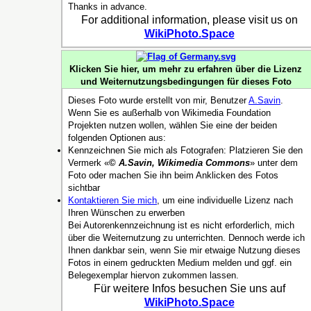
Thanks in advance.
For additional information, please visit us on
WikiPhoto.Space
Klicken Sie hier, um mehr zu erfahren über die Lizenz
und Weiternutzungsbedingungen für dieses Foto
Dieses Foto wurde erstellt von mir, Benutzer
A.Savin
.
Wenn Sie es außerhalb von Wikimedia Foundation
Projekten nutzen wollen, wählen Sie eine der beiden
folgenden Optionen aus:
Kennzeichnen Sie mich als Fotografen: Platzieren Sie den
Vermerk «
©
A.Savin, Wikimedia Commons
» unter dem
Foto oder machen Sie ihn beim Anklicken des Fotos
sichtbar
Kontaktieren Sie mich
, um eine individuelle Lizenz nach
Ihren Wünschen zu erwerben
Bei Autorenkennzeichnung ist es nicht erforderlich, mich
über die Weiternutzung zu unterrichten. Dennoch werde ich
Ihnen dankbar sein, wenn Sie mir etwaige Nutzung dieses
Fotos in einem gedruckten Medium melden und ggf. ein
Belegexemplar hiervon zukommen lassen.
Für weitere Infos besuchen Sie uns auf
WikiPhoto.Space