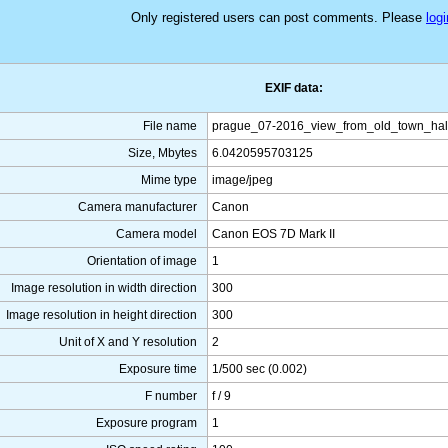
Only registered users can post comments. Please
logi
EXIF data:
File name
prague_07-2016_view_from_old_town_hal
Size, Mbytes
6.0420595703125
Mime type
image/jpeg
Camera manufacturer
Canon
Camera model
Canon EOS 7D Mark II
Orientation of image
1
Image resolution in width direction
300
Image resolution in height direction
300
Unit of X and Y resolution
2
Exposure time
1/500 sec (0.002)
F number
f / 9
Exposure program
1