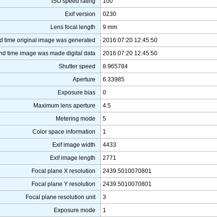
ISO speed rating
100
Exif version
0230
Lens focal length
9 mm
d time original image was generated
2016:07:20 12:45:50
nd time image was made digital data
2016:07:20 12:45:50
Shutter speed
8.965784
Aperture
6.33985
Exposure bias
0
Maximum lens aperture
4.5
Metering mode
5
Color space information
1
Exif image width
4433
Exif image length
2771
Focal plane X resolution
2439.5010070801
Focal plane Y resolution
2439.5010070801
Focal plane resolution unit
3
Exposure mode
1