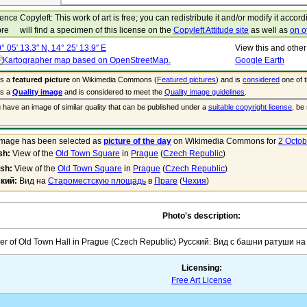
Copyleft: This work of art is free; you can redistribute it and/or modify it accor
will find a specimen of this license on the
Copyleft Attitude site
as well as
on o
° 05′ 13.3″ N, 14° 25′ 13.9″ E
View this and othe
Google Earth
is a
featured picture
on Wikimedia Commons (
Featured pictures
) and is
considered
one of t
is a
Quality image
and is considered to meet the
Quality image guidelines
.
u have an image of similar quality that can be published under a
suitable copyright license
, be
image has been selected as
picture of the day
on Wikimedia Commons for
2 Octob
sh:
View of the
Old Town Square
in
Prague
(
Czech Republic
)
ish:
View of the
Old Town Square
in
Prague
(
Czech Republic
)
кий:
Вид на
Староместскую площадь
в
Праге
(
Чехия
)
Photo's description:
wer of Old Town Hall in Prague (Czech Republic) Русский: Вид с башни ратуши 
Licensing:
Free Art License