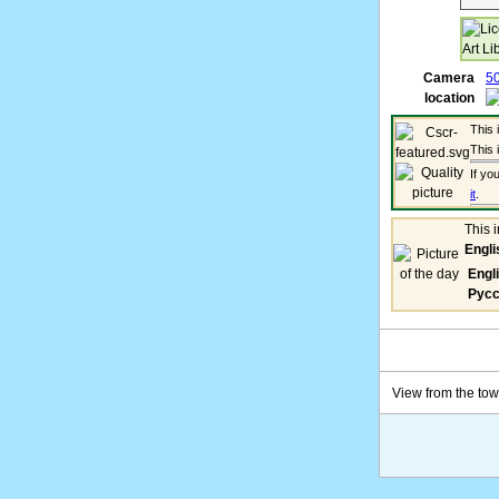
Camera
50
location
This 
This 
If yo
it
.
This 
Engli
Engl
Русс
View from the to