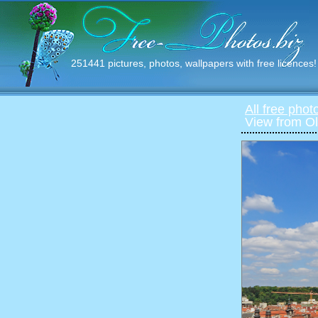
251441 pictures, photos, wallpapers with free licences!
All free phot
View from O