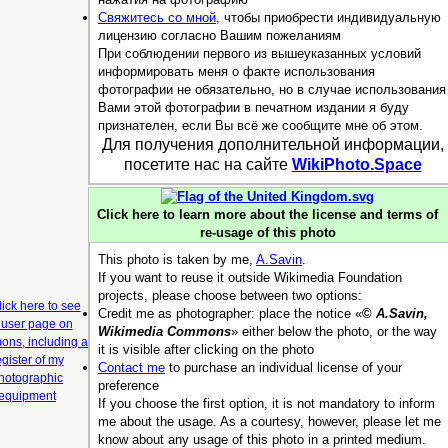
Свяжитесь со мной
, чтобы приобрести индивидуальную
лицензию согласно Вашим пожеланиям
При соблюдении первого из вышеуказанных условий
информировать меня о факте использования
фотографии не обязательно, но в случае использования
Вами этой фотографии в печатном издании я буду
признателен, если Вы всё же сообщите мне об этом.
Для получения дополнительной информации,
посетите нас на сайте
WikiPhoto.Space
Click here to learn more about the license and terms of
re-usage of this photo
This photo is taken by me,
A.Savin
.
If you want to reuse it outside Wikimedia Foundation
projects, please choose between two options:
Credit me as photographer: place the notice «
©
A.Savin,
Wikimedia Commons
» either below the photo, or the way
it is visible after clicking on the photo
Contact me
to purchase an individual license of your
preference
If you choose the first option, it is not mandatory to inform
me about the usage. As a courtesy, however, please let me
know about any usage of this photo in a printed medium.