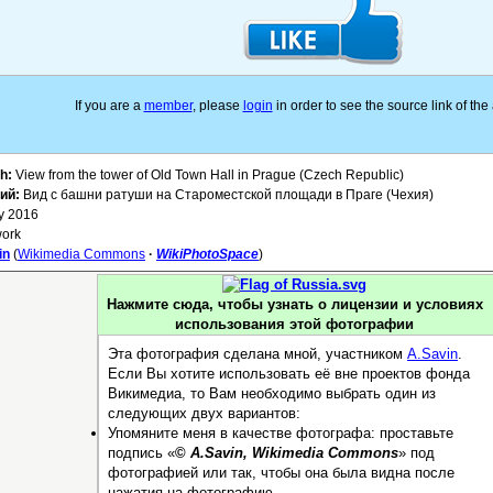
If you are a
member
, please
login
in order to see the source link of th
h:
View from the tower of Old Town Hall in Prague (Czech Republic)
ий:
Вид с башни ратуши на Староместской площади в Праге (Чехия)
y 2016
ork
in
(
Wikimedia Commons
·
WikiPhotoSpace
)
Нажмите сюда, чтобы узнать о лицензии и условиях
использования этой фотографии
Эта фотография сделана мной, участником
A.Savin
.
Если Вы хотите использовать её вне проектов фонда
Викимедиа, то Вам необходимо выбрать один из
следующих двух вариантов:
Упомяните меня в качестве фотографа: проставьте
подпись «
©
A.Savin, Wikimedia Commons
» под
фотографией или так, чтобы она была видна после
нажатия на фотографию