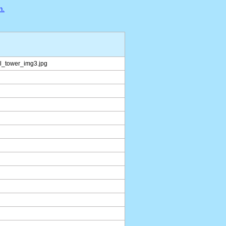
n.
l_tower_img3.jpg