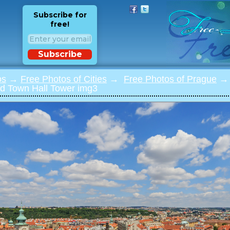
Subscribe for
free!
Subscribe
os
→
Free Photos of Cities
→
Free Photos of Prague
→ 
ld Town Hall Tower img3