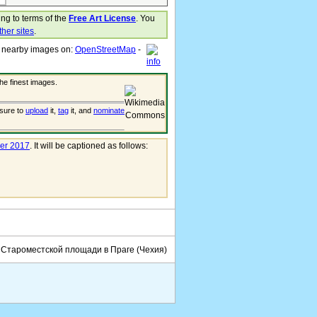
ding to terms of the
Free Art License
. You
ther sites
.
r nearby images on:
OpenStreetMap
-
he finest images.
 sure to
upload
it,
tag
it, and
nominate
er 2017
. It will be captioned as follows:
на Староместской площади в Праге (Чехия)