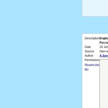
Description
Englis
Русск
Date
20 Jul
Source
Own w
Author
A.Sav
Permission
(
Reusing this
file
)