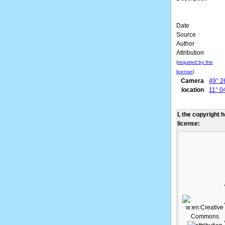
Date
Source
Author
Attribution
(
required by the
license
)
Camera
49° 2
location
11° 0
I, the copyright 
license: