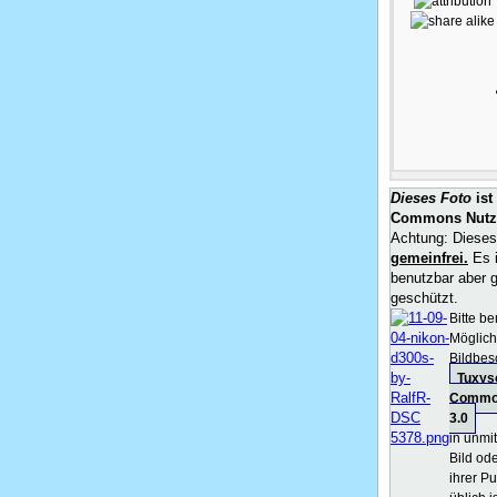
Dieses Foto
ist
Commons Nutz
Achtung: Dieses 
gemeinfrei.
Es i
benutzbar aber g
geschützt.
Bitte b
Möglichk
Bildbes
Tuxys
Common
3.0
in unmi
Bild ode
ihrer Pu