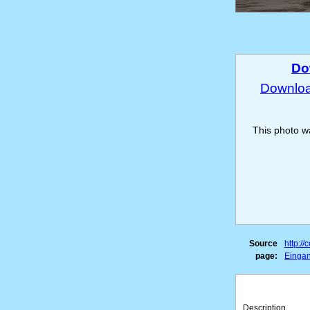
Do
Download
This photo 
Source
http:/
page:
Eingan
Description