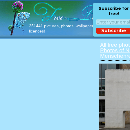
Subscribe for
free!
251441 pictures, photos, wallpapers with free
Subscribe
licences!
All free pho
Photos of 
Menschenre