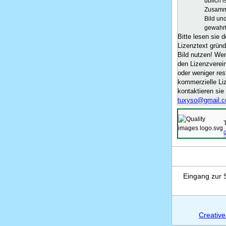
üblich 
Zusamm
Bild u
gewahrt
Bitte lesen sie d
Lizenztext gründ
Bild nutzen! We
den Lizenzverei
oder weniger rest
kommerzielle L
kontaktieren sie
tuxyso@gmail.
Eingang zur 
Creative